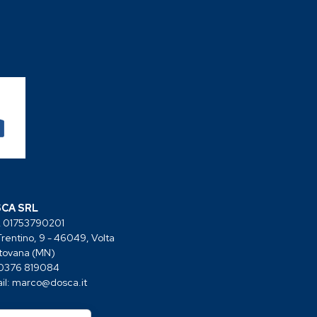
CA SRL
A 01753790201
Trentino, 9 - 46049, Volta
tovana (MN)
 0376 819084
il:
marco@dosca.it