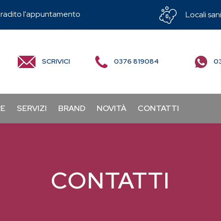
radito l'appuntamento
Locali sani
SCRIVICI
0376 819084
03
RE
SERVIZI
BRAND
NOVITÀ
CONTATTI
CONTATTI