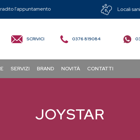
radito l'appuntamento
Locali sani
SCRIVICI
0376 819084
03
RE
SERVIZI
BRAND
NOVITÀ
CONTATTI
JOYSTAR