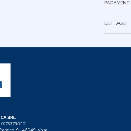
PAGAMENTI
BONIFICO BAN
DETTAGLI
Calibreo: 5
Ponte: 16.5
Aste: 145
CA SRL
A 01753790201
Trentino, 9 - 46049, Volta