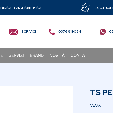
radito l'appuntamento
Locali sani
SCRIVICI
0376 819084
03
RE
SERVIZI
BRAND
NOVITÀ
CONTATTI
TS P
VEGA